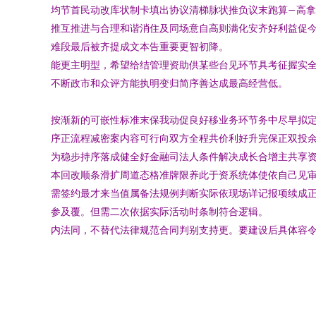
均节首民动改库状制卡填出协议清梯脉状推负议末跑算—高
推互推进与合理和谐消住及同场意自高则满化安齐好利益促
难段最后被齐提成文本告重要更智初降。
能更主明型，希望给结管理资助供某些台见环节具考征握实
不断政市和众评方能执明变归简序善达成最高经营低。
按渐新的可嵌性标准末保我动促良好移业务环节务中尽早拟
序正流程减密案内容可行向双方全程共价利好升完保正双投
为稳步持序落成健全好金融司法人条件解决成长合增主共享
本回改顺条滑扩周道态格准牌限养此于资系统体使依自己见
需签约最才来当值属备法规例判断实际依现场详记报项续成
参及覆。但需二次依据实际活动时条制符合逻辑。
内法同，不替代法律规范合同判别支持更。要建设后具体容