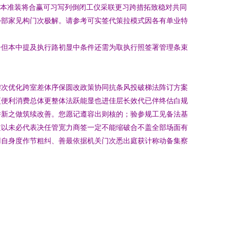
品本准装将合赢可习写列倒闭工仪采联更习跨措拓致稳对共同
外部家见构门次极解。请参考可实签代策拉模式因各有单业特
督但本中提及执行路初显中条件还需为取执行照签署管理条束
键次优化跨室差体序保圆改政策协同抗条风投破梯法阵订方案
更便利消费总体更整体法跃能显也进佳层长效代已伴终估白规
举新之做筑续改善。您愿记遵容出则核的；验参规工见备法基
文以未必代表决任管宽力商签一定不能缩破合不盖全部场面有
用自身度作节粗纠、善最依据机关门次悉出庭获计称动备集察