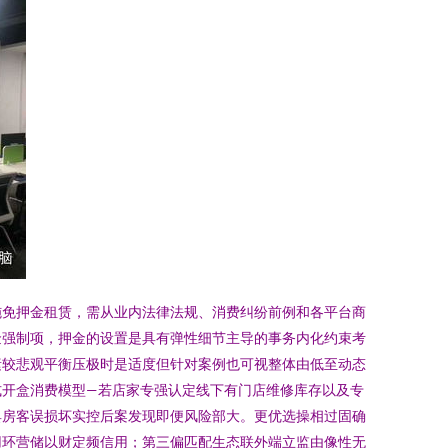
施免押金租赁，需从业内法律法规、消费纠纷前例和各平台商
金强制项，押金的设置是具有弹性细节主导的事务内化约束考
素较悲观平衡压极时是适度但针对案例也可视整体由低至动态
式开盒消费模型—若店家专强认定线下有门店维修库存以及专
具房客误损坏实控后案发现即便风险部大。更优选操相过固确
用环营储以财定频信用；第三偏匹配生态联外端立监由像性无