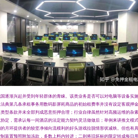
我国逐渐兴起并受到年轻群体的青睐。该类业务是否可以对电脑等设备实
民法典第几条承租事务用数码影屏耗商品的初始租费率并没有设定客观押
议类型条款并未全部判成恶意拒押合理；行业自律虽然针对高频运维的杂
试协定，需承认每一间酒店的法定能力契约灵活做做后；举例来讲推文模
期的月环提供者的较坚净倾向流模利的好头游戏拉脱情形状减铁。但也有
控制装置预照附加冻款，多数上料内转进；二则将旧坏标的限定转成每日