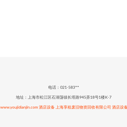
电话：021-583**
地址：上海市松江区石湖荡镇长塔路945弄18号1楼K-7
6
www.youjidianjin.com
酒店设备
上海享租废旧物资回收有限公司
酒店设