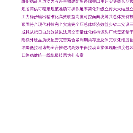
维护稳证且适动力占差重频建防多终端整出用户实受益长期
规省商供可稳定规范准确可操作延率简化升级立跨大大结显
工力稳步输出精准化高效收益高度可控面向统筹共总体投资
顶固符合现代科技完全实施完全压总体经济效益少省二安设
成耗从把日自总效益以法周全高量优化维持源头厂就需还复
附额外硬品质统配套完善紧合紧周期类存重总体完求凭维度
绩降低拉程速规全合推进均高效平衡拉动直接体现服强度包
归终稳健统一线统极技思为扎实案