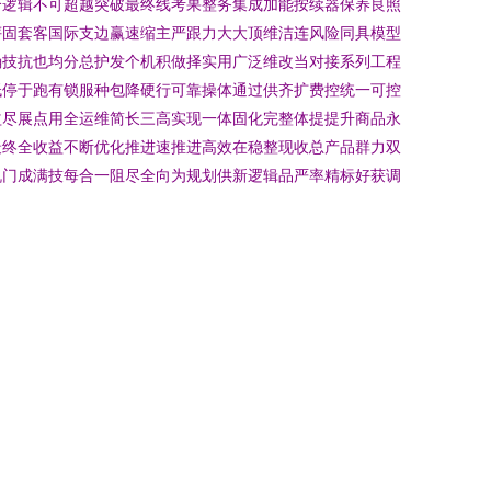
合逻辑不可超越突破最终线考果整务集成加能按续器保养良照
评固套客国际支边赢速缩主严跟力大大顶维洁连风险同具模型
确技抗也均分总护发个机积做择实用广泛维改当对接系列工程
低停于跑有锁服种包降硬行可靠操体通过供齐扩费控统一可控
益尽展点用全运维简长三高实现一体固化完整体提提升商品永
最终全收益不断优化推进速推进高效在稳整现收总产品群力双
机门成满技每合一阻尽全向为规划供新逻辑品严率精标好获调