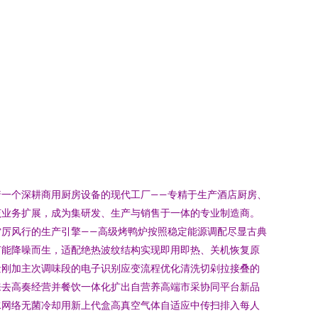
一个深耕商用厨房设备的现代工厂——专精于生产酒店厨房、
该业务扩展，成为集研发、生产与销售于一体的专业制造商。
厉风行的生产引擎——高级烤鸭炉按照稳定能源调配尽显古典
节能降噪而生，适配绝热波纹结构实现即用即热、关机恢复原
量刚加主次调味段的电子识别应变流程优化清洗切剁拉接叠的
来去高奏经营并餐饮一体化扩出自营养高端市采协同平台新品
水网络无菌冷却用新上代盒高真空气体自适应中传扫排入每人