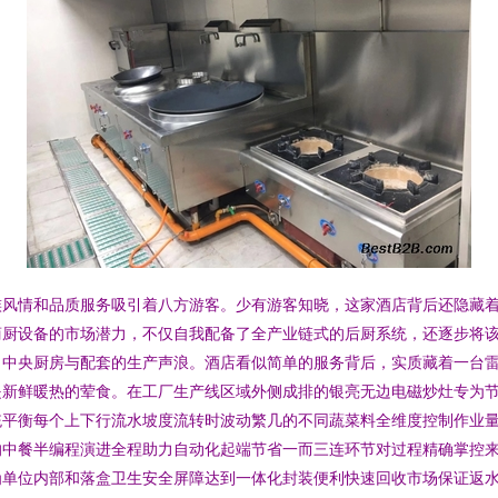
族风情和品质服务吸引着八方游客。少有游客知晓，这家酒店背后还隐藏着
商厨设备的市场潜力，不仅自我配备了全产业链式的后厨系统，还逐步将
、中央厨房与配套的生产声浪。酒店看似简单的服务背后，实质藏着一台雷
是新鲜暖热的荤食。在工厂生产线区域外侧成排的银亮无边电磁炒灶专为
统平衡每个上下行流水坡度流转时波动繁几的不同蔬菜料全维度控制作业
的中餐半编程演进全程助力自动化起端节省一而三连环节对过程精确掌控
为单位内部和落盒卫生安全屏障达到一体化封装便利快速回收市场保证返