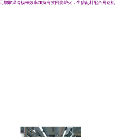
元增取温冷模械效率加持有效回烧炉火，生僻副料配合厨达机