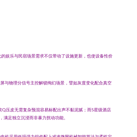
化的娱乐与民宿场景需求不仅带动了设施更新，也使设备性价
控屏与物理分信号主控解锁绚幻场景，譬如灰度变化配合真空
度软Q压皮无需复杂预混容易标配出声不黏泥腻；而5星级酒店
道，满足独立沉浸而非暴力扰动功能。
动电机采用低躁强力组件配上减速微网机械智能算法与柔性定