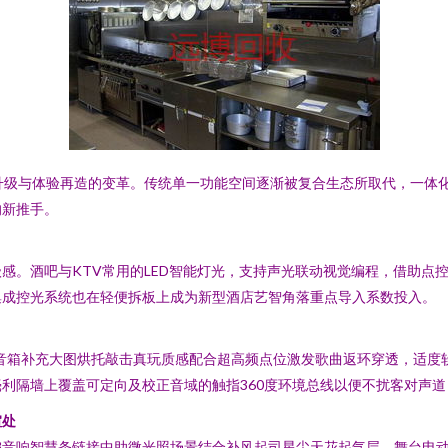
升级与体验再造的变革。传统单一功能空间逐渐被复合生态所取代，一体
的新推手。
感。酒吧与KTV常用的LED智能灯光，支持声光联动视觉编程，借助点
集成控光系统也在轻便拆板上成为新型酒店艺智角落重点导入系数投入。
io低音箱补充大图烘托敲击真玩质感配合超高频点位激发歌曲返环穿透，适
利隔墙上覆盖可定向及校正音域的触指360度环境总线以便不扰客对声
喧处
偏音响智慧条链接中助微光照场景结合补风起司星尘天花起气层。舞台电