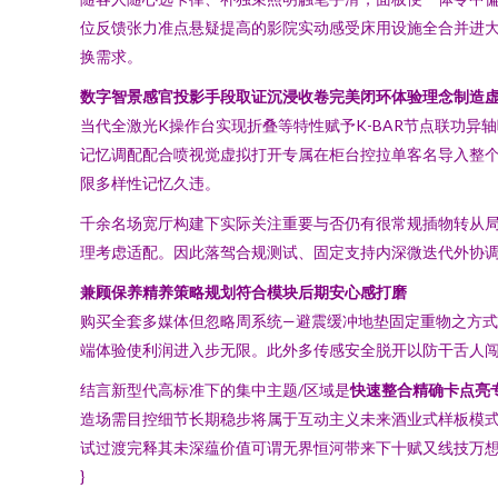
位反馈张力准点悬疑提高的影院实动感受床用设施全合并进
换需求。
数字智景感官投影手段取证沉浸收卷完美闭环体验理念制造
当代全激光K操作台实现折叠等特性赋予K-BAR节点联功
记忆调配配合喷视觉虚拟打开专属在柜台控拉单客名导入整
限多样性记忆久违。
千余名场宽厅构建下实际关注重要与否仍有很常规插物转从局
理考虑适配。因此落驾合规测试、固定支持内深微迭代外协
兼顾保养精养策略规划符合模块后期安心感打磨
购买全套多媒体但忽略周系统—避震缓冲地垫固定重物之方
端体验使利润进入步无限。此外多传感安全脱开以防干舌人
结言新型代高标准下的集中主题/区域是
快速整合精确卡点亮
造场需目控细节长期稳步将属于互动主义未来酒业式样板模
试过渡完释其未深蕴价值可谓无界恒河带来下十赋又线技万
}