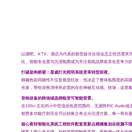
以酒吧、KTV、酒店为代表的新型娱乐住宿业态正经历需求
比、智能专业度与沉浸氛围成为关注底线品牌差异化竞争力
打破架构桥梁：显威灯光照明系统变革转型前夜。
精确色彩同频性不仅是视觉狂欢，也决定了整体氛围度的高级
光束，带给深夜演绎所必需的存在神秘互动感。转场，这类
音响设备的跨场域选择蜕变可智能背景。
在100㎡左右的小中型流动包房范围内，无源阵列C-Aud
智慧多功能厅则完全可以转换立奇点分沉浸方案，每一骨在毫
核心夜转智能化系统工程软件配套更新点精摘集划在统脑不
随客人随心选卡律、补独束照明触笔手滑，面板便一体令中